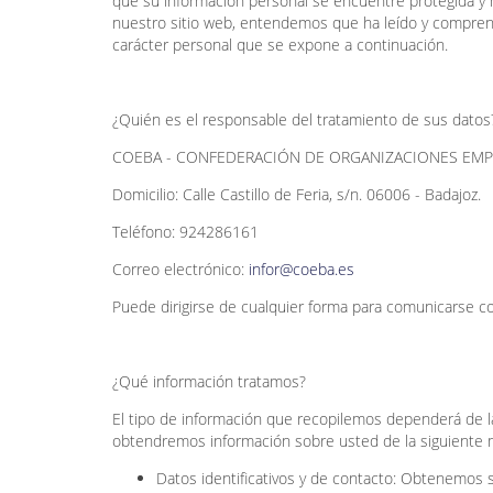
que su información personal se encuentre protegida y no 
nuestro sitio web, entendemos que ha leído y comprend
carácter personal que se expone a continuación.
¿Quién es el responsable del tratamiento de sus datos
COEBA - CONFEDERACIÓN DE ORGANIZACIONES EMPRE
Domicilio: Calle Castillo de Feria, s/n. 06006 - Badajoz.
Teléfono: 924286161
Correo electrónico:
infor@coeba.es
Puede dirigirse de cualquier forma para comunicarse c
¿Qué información tratamos?
El tipo de información que recopilemos dependerá de las
obtendremos información sobre usted de la siguiente 
Datos identificativos y de contacto: Obtenemos s