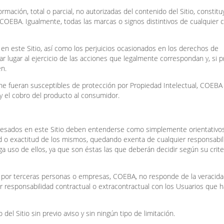
ormación, total o parcial, no autorizadas del contenido del Sitio, constit
 COEBA. Igualmente, todas las marcas o signos distintivos de cualquier c
a en este Sitio, así como los perjuicios ocasionados en los derechos de
r lugar al ejercicio de las acciones que legalmente correspondan y, si 
en.
ine fueran susceptibles de protección por Propiedad Intelectual, COEBA
 y el cobro del producto al consumidor.
presados en este Sitio deben entenderse como simplemente orientativos
d o exactitud de los mismos, quedando exenta de cualquier responsabil
a uso de ellos, ya que son éstas las que deberán decidir según su criter
s por terceras personas o empresas, COEBA, no responde de la veracida
 responsabilidad contractual o extracontractual con los Usuarios que 
el Sitio sin previo aviso y sin ningún tipo de limitación.