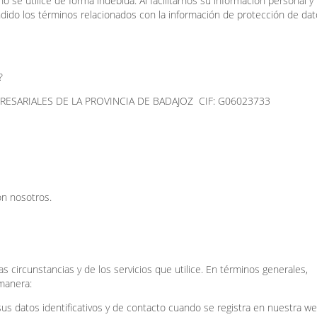
se utilice de forma indebida. Al facilitarnos su información personal y u
ido los términos relacionados con la información de protección de da
?
SARIALES DE LA PROVINCIA DE BADAJOZ CIF: G06023733
on nosotros.
 circunstancias y de los servicios que utilice. En términos generales,
manera:
us datos identificativos y de contacto cuando se registra en nuestra we