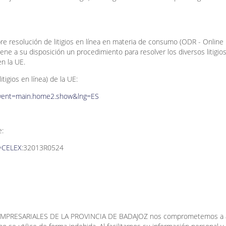
 resolución de litigios en línea en materia de consumo (ODR - Online
ne a su disposición un procedimiento para resolver los diversos litigio
en la UE.
itigios en línea) de la UE:
?event=main.home2.show&lng=ES
e:
i=CELEX
:32013R0524
PRESARIALES DE LA PROVINCIA DE BADAJOZ nos comprometemos a 