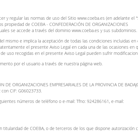
r y regular las normas de uso del Sitio www.coeba.es (en adelante el "Si
tenidos propiedad de COEBA - CONFEDERACIÓN DE ORGANIZACIONES
les se accede a través del dominio www.coeba.es y sus subdominios.
o del mismo e implica la aceptación de todas las condiciones incluidas en 
 atentamente el presente Aviso Legal en cada una de las ocasiones en 
es de uso recogidas en el presente Aviso Legal pueden sufrir modificacio
mento por el usuario a través de nuestra página web.
RACIÓN DE ORGANIZACIONES EMPRESARIALES DE LA PROVINCIA DE BADAJ
joz con CIF: G06023733.
uientes números de teléfono o e-mail: Tfno: 924286161, e-mail:
on titularidad de COEBA, o de terceros de los que dispone autorización