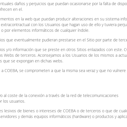
ntuales daños y perjuicios que puedan ocasionarse por la falta de dispo
ofrecen en el.
lementos en la web que puedan producir alteraciones en su sistema info
extracontractual con los Usuarios que hagan uso de ello y tuviera perju
s o por elementos informáticos de cualquier índole.
cios que eventualmente pudieran prestarse en el Sitio por parte de terc
cios y/o información que se preste en otros Sitios enlazados con este. 
tios Webs de terceros. Aconsejamos a los Usuarios de los mismos a actu
les que se expongan en dichas webs.
ón a COEBA, se comprometen a que la misma sea veraz y que no vulnere
tivo al coste de la conexión a través de la red de telecomunicaciones
r los usuarios.
es lesivos de bienes o intereses de COEBA o de terceros o que de cual
 servidores y demás equipos informáticos (hardware) o productos y aplic