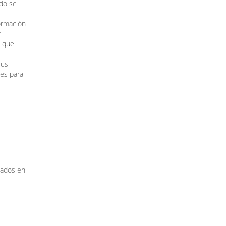
ndo se
ormación
e
s que
sus
ies para
rtados en