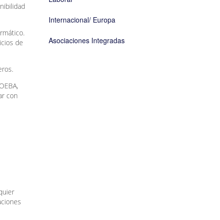
nibilidad
Internacional/ Europa
rmático.
Asociaciones Integradas
icios de
eros.
COEBA,
ar con
quier
aciones