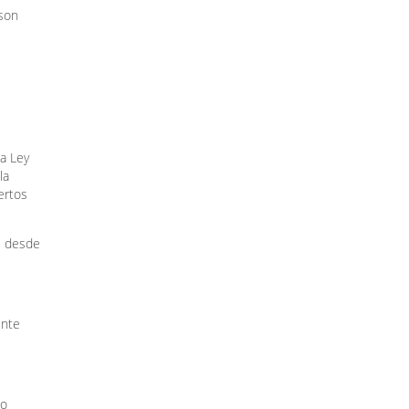
 son
la Ley
la
ertos
e desde
ente
 o