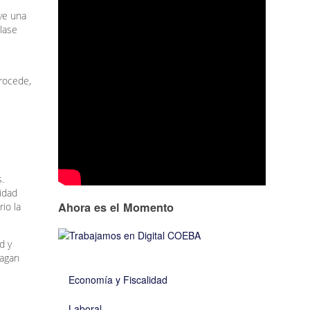
uye una
lase
procede,
.
idad
Ahora es el Momento
io la
d y
hagan
Economía y Fiscalidad
Laboral