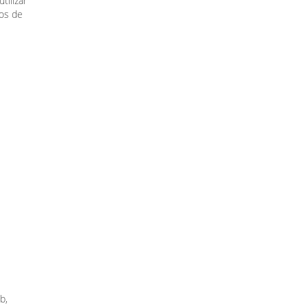
tilizar
tos de
b,