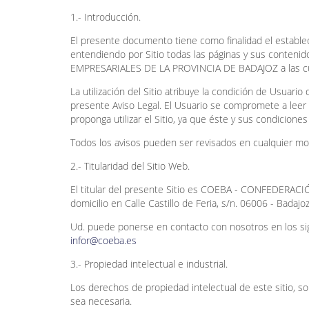
1.- Introducción.
El presente documento tiene como finalidad el establece
entendiendo por Sitio todas las páginas y sus con
EMPRESARIALES DE LA PROVINCIA DE BADAJOZ a las cua
La utilización del Sitio atribuye la condición de Usuari
presente Aviso Legal. El Usuario se compromete a leer
proponga utilizar el Sitio, ya que éste y sus condicion
Todos los avisos pueden ser revisados en cualquier mo
2.- Titularidad del Sitio Web.
El titular del presente Sitio es COEBA - CONFEDE
domicilio en Calle Castillo de Feria, s/n. 06006 - Bada
Ud. puede ponerse en contacto con nosotros en los sig
infor@coeba.es
3.- Propiedad intelectual e industrial.
Los derechos de propiedad intelectual de este sitio, s
sea necesaria.