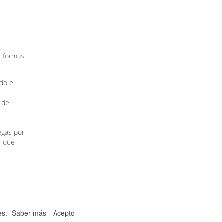
s formas
do el
t de
egas por
s que
ies.
Saber más
Acepto