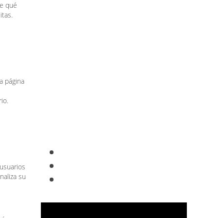
re qué
itas.
a página
io.
 usuarios
naliza su