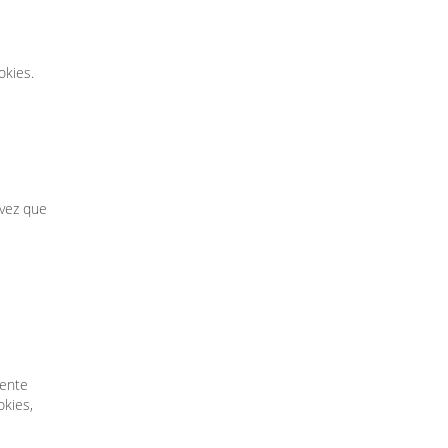
okies.
 vez que
sente
okies,