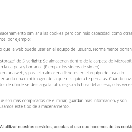
acenamiento similar a las cookies pero con más capacidad, como otra
nte, por ejemplo:
o que la web puede usar en el equipo del usuario. Normalmente borran
 storage" de Silverlight): Se almacenan dentro de la carpeta de Microsof
n la carpeta y borrarlo. (Ejemplo: los videos de vimeo).
 en una web, y para ello almacena ficheros en el equipo del usuario.
insertando una mini-imagen de la que ni siquiera te percatas. Cuando nav
idor de dónde se descarga la foto, registra la hora del acceso, o las vece
 que son más complicados de eliminar, guardan más información, y son
 usamos este tipo de almacenamiento.
Al utilizar nuestros servicios, aceptas el uso que hacemos de las cook